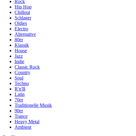
Rock
Hip Hop
Chillout
Schlager
Oldies
Electro
Alternative
80er
Klassik
House
Jazz
Indie
Classic Rock
Country
Soul
Techno
R'n'B
Latin
70er
Traditionelle Musik
90er
Trance
Heavy Metal
Ambient