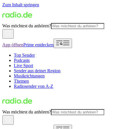
Zum Inhalt springen
Was möchtest du anhören?
App öffnen
Prime entdecken
Top Sender
Podcasts
Live Sport
Sender aus deiner Region
Musikrichtungen
Themen
Radiosender von A-Z
Was möchtest du anhören?