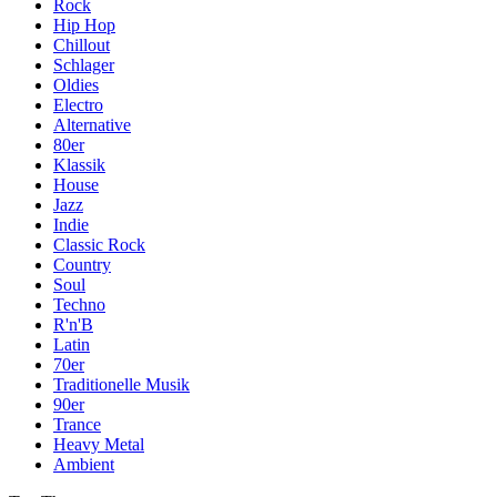
Rock
Hip Hop
Chillout
Schlager
Oldies
Electro
Alternative
80er
Klassik
House
Jazz
Indie
Classic Rock
Country
Soul
Techno
R'n'B
Latin
70er
Traditionelle Musik
90er
Trance
Heavy Metal
Ambient