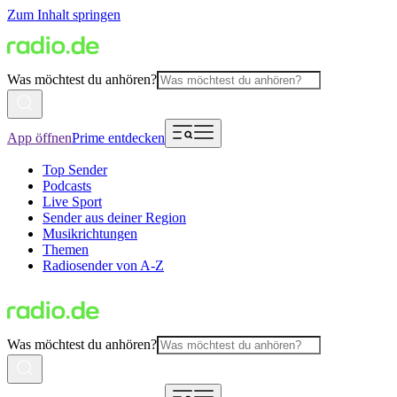
Zum Inhalt springen
Was möchtest du anhören?
App öffnen
Prime entdecken
Top Sender
Podcasts
Live Sport
Sender aus deiner Region
Musikrichtungen
Themen
Radiosender von A-Z
Was möchtest du anhören?