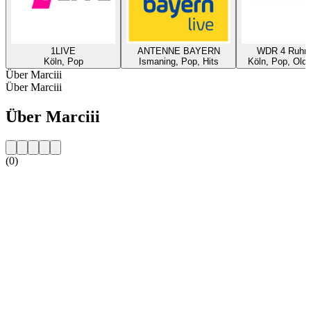
1LIVE
ANTENNE BAYERN
WDR 4 Ruhrg
Köln, Pop
Ismaning, Pop, Hits
Köln, Pop, Oldi
Über Marciii
Über Marciii
Über Marciii
(0)
Sender-Website