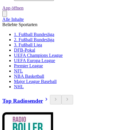
App öffnen
Alle Inhalte
Beliebte Sportarten
1. Fußball Bundesliga
2. Fußball Bundesliga
3. Fußball Liga
DFB-Pokal
UEFA Champions League
UEFA Europa League
Premier League
NFL
NBA Basketball
Major League Baseball
NHL
Top Radiosender