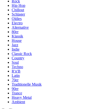
Rock
Hip Hop
Chillout
Schlager
Oldies
Electro
Alternative
80er
Klassik
House
Jazz
Indie
Classic Rock
Country
Soul
Techno
R'n'B
Latin
70er
Traditionelle Musik
90er
Trance
Heavy Metal
Ambient