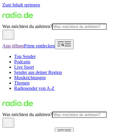
Zum Inhalt springen
Was möchtest du anhören?
App öffnen
Prime entdecken
Top Sender
Podcasts
Live Sport
Sender aus deiner Region
Musikrichtungen
Themen
Radiosender von A-Z
Was möchtest du anhören?