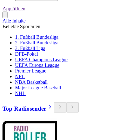
App öffnen
Alle Inhalte
Beliebte Sportarten
1. Fußball Bundesliga
2. Fußball Bundesliga
3. Fußball Liga
DFB-Pokal
UEFA Champions League
UEFA Europa League
Premier League
NFL
NBA Basketball
Major League Baseball
NHL
Top Radiosender