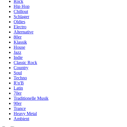
Rock
Hip Hop
Chillout
Schlager
Oldies
Electro
Alternative
80er
Klassik
House
Jazz
Indie
Classic Rock
Country
Soul
Techno
R'n'B
Latin
70er
Traditionelle Musik
90er
Trance
Heavy Metal
Ambient