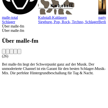
malle-total
Kuhstall-Kaldauen
partyl
Schlager
Siegburg, Pop, Rock, Techno, Schlager
Berlin
Über malle-fm
Über malle-fm
Über malle-fm
(26)
Bei malle-fm liegt der Schwerpunkt ganz auf der Musik. Der
unmoderierte Channel ist ein Garant für den besten Schlager-Musik-
Mix. Die perfekte Hintergrundbeschallung für Tag & Nacht.
Sender-Website