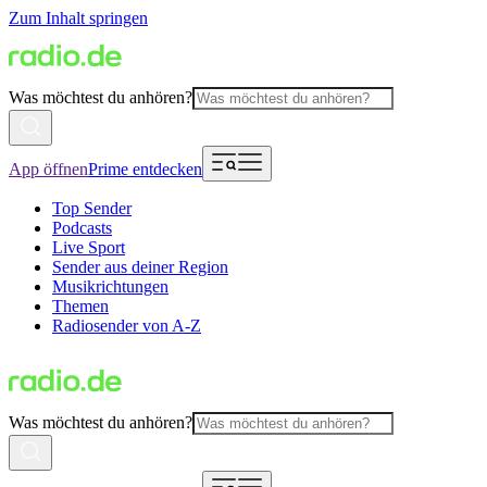
Zum Inhalt springen
Was möchtest du anhören?
App öffnen
Prime entdecken
Top Sender
Podcasts
Live Sport
Sender aus deiner Region
Musikrichtungen
Themen
Radiosender von A-Z
Was möchtest du anhören?