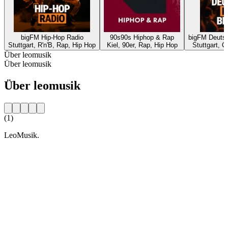
bigFM Hip-Hop Radio
90s90s Hiphop & Rap
bigFM Deutsc
Stuttgart, R'n'B, Rap, Hip Hop
Kiel, 90er, Rap, Hip Hop
Stuttgart, C
Über leomusik
Über leomusik
Über leomusik
(1)
LeoMusik.
Sender-Website