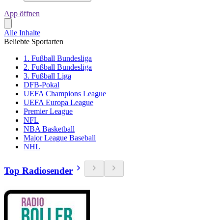
App öffnen
Alle Inhalte
Beliebte Sportarten
1. Fußball Bundesliga
2. Fußball Bundesliga
3. Fußball Liga
DFB-Pokal
UEFA Champions League
UEFA Europa League
Premier League
NFL
NBA Basketball
Major League Baseball
NHL
Top Radiosender