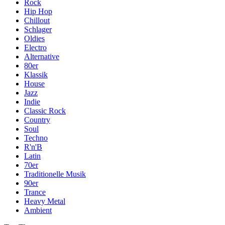
Rock
Hip Hop
Chillout
Schlager
Oldies
Electro
Alternative
80er
Klassik
House
Jazz
Indie
Classic Rock
Country
Soul
Techno
R'n'B
Latin
70er
Traditionelle Musik
90er
Trance
Heavy Metal
Ambient