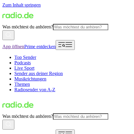
Zum Inhalt springen
Was möchtest du anhören?
App öffnen
Prime entdecken
Top Sender
Podcasts
Live Sport
Sender aus deiner Region
Musikrichtungen
Themen
Radiosender von A-Z
Was möchtest du anhören?