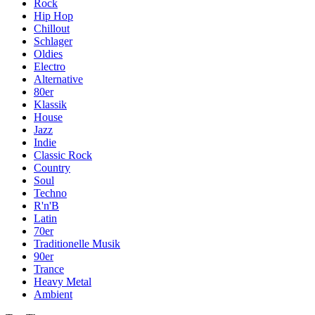
Rock
Hip Hop
Chillout
Schlager
Oldies
Electro
Alternative
80er
Klassik
House
Jazz
Indie
Classic Rock
Country
Soul
Techno
R'n'B
Latin
70er
Traditionelle Musik
90er
Trance
Heavy Metal
Ambient