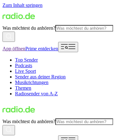
Zum Inhalt springen
Was möchtest du anhören?
App öffnen
Prime entdecken
Top Sender
Podcasts
Live Sport
Sender aus deiner Region
Musikrichtungen
Themen
Radiosender von A-Z
Was möchtest du anhören?