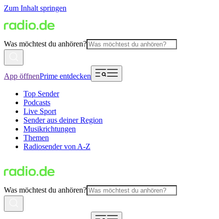
Zum Inhalt springen
Was möchtest du anhören?
App öffnen
Prime entdecken
Top Sender
Podcasts
Live Sport
Sender aus deiner Region
Musikrichtungen
Themen
Radiosender von A-Z
Was möchtest du anhören?