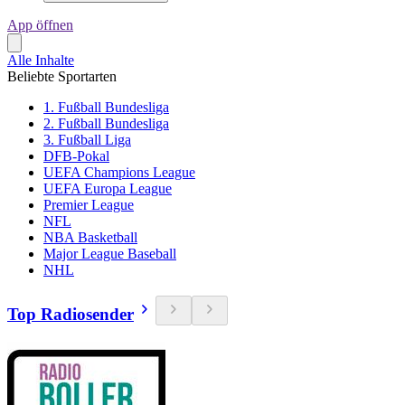
App öffnen
Alle Inhalte
Beliebte Sportarten
1. Fußball Bundesliga
2. Fußball Bundesliga
3. Fußball Liga
DFB-Pokal
UEFA Champions League
UEFA Europa League
Premier League
NFL
NBA Basketball
Major League Baseball
NHL
Top Radiosender