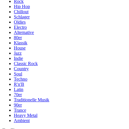
Rock
Hip Hop
Chillout
Schlager
Oldies
Electro
Alternative
80er
Klassik
House
Jazz
Indie
Classic Rock
Country
Soul
Techno
R'n'B
Latin
70er
Traditionelle Musik
90er
Trance
Heavy Metal
Ambient