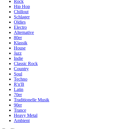
Rock
Hip Hop
Chillout
Schlager
Oldies
Electro
Alternative
80er
Klassik
House
Jazz
Indie
Classic Rock
Country
Soul
Techno
R'n'B
Latin
70er
Traditionelle Musik
90er
Trance
Heavy Metal
Ambient