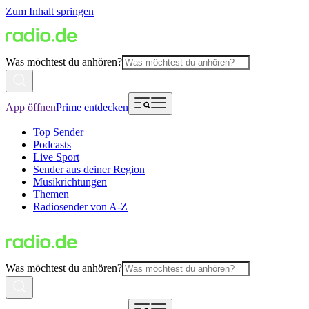
Zum Inhalt springen
Was möchtest du anhören?
App öffnen
Prime entdecken
Top Sender
Podcasts
Live Sport
Sender aus deiner Region
Musikrichtungen
Themen
Radiosender von A-Z
Was möchtest du anhören?