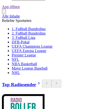
App öffnen
Alle Inhalte
Beliebte Sportarten
1. Fußball Bundesliga
2. Fußball Bundesliga
3. Fußball Liga
DFB-Pokal
UEFA Champions League
UEFA Europa League
Premier League
NFL
NBA Basketball
Major League Baseball
NHL
Top Radiosender