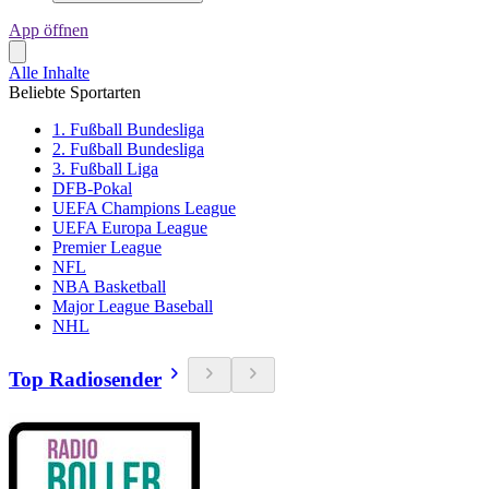
App öffnen
Alle Inhalte
Beliebte Sportarten
1. Fußball Bundesliga
2. Fußball Bundesliga
3. Fußball Liga
DFB-Pokal
UEFA Champions League
UEFA Europa League
Premier League
NFL
NBA Basketball
Major League Baseball
NHL
Top Radiosender