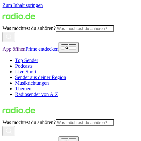
Zum Inhalt springen
Was möchtest du anhören?
App öffnen
Prime entdecken
Top Sender
Podcasts
Live Sport
Sender aus deiner Region
Musikrichtungen
Themen
Radiosender von A-Z
Was möchtest du anhören?