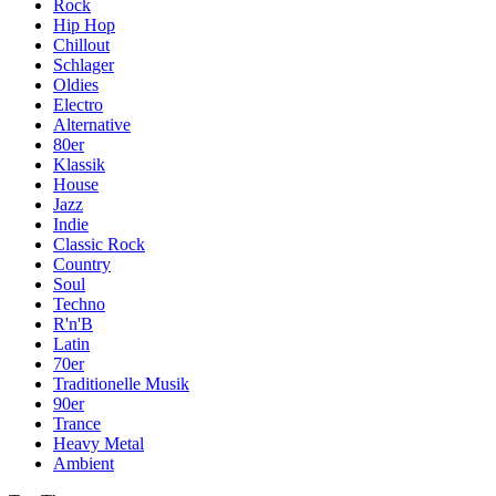
Rock
Hip Hop
Chillout
Schlager
Oldies
Electro
Alternative
80er
Klassik
House
Jazz
Indie
Classic Rock
Country
Soul
Techno
R'n'B
Latin
70er
Traditionelle Musik
90er
Trance
Heavy Metal
Ambient