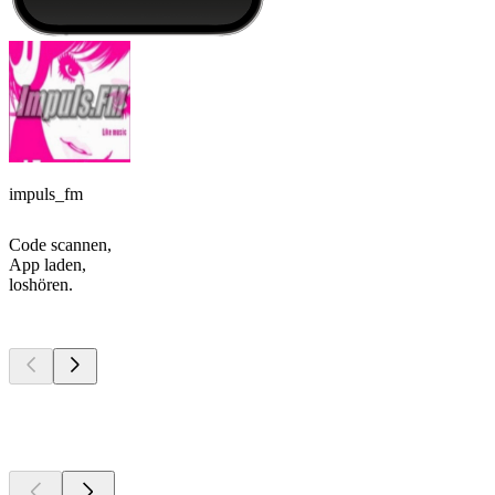
impuls_fm
Code scannen,
App laden,
loshören.
Top
Podcasts
Top
Podcasts
Top
Podcasts