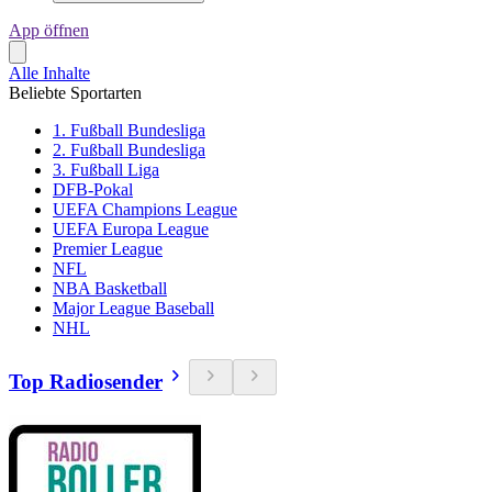
App öffnen
Alle Inhalte
Beliebte Sportarten
1. Fußball Bundesliga
2. Fußball Bundesliga
3. Fußball Liga
DFB-Pokal
UEFA Champions League
UEFA Europa League
Premier League
NFL
NBA Basketball
Major League Baseball
NHL
Top Radiosender