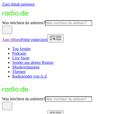
Zum Inhalt springen
Was möchtest du anhören?
App öffnen
Prime entdecken
Top Sender
Podcasts
Live Sport
Sender aus deiner Region
Musikrichtungen
Themen
Radiosender von A-Z
Was möchtest du anhören?