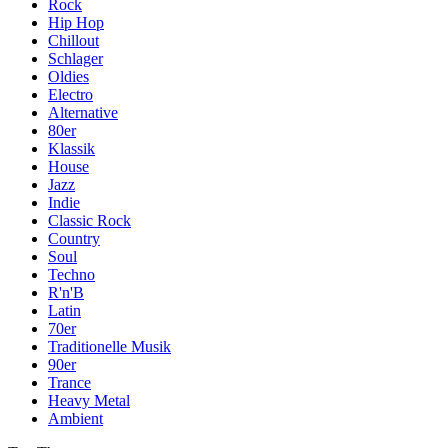
Rock
Hip Hop
Chillout
Schlager
Oldies
Electro
Alternative
80er
Klassik
House
Jazz
Indie
Classic Rock
Country
Soul
Techno
R'n'B
Latin
70er
Traditionelle Musik
90er
Trance
Heavy Metal
Ambient