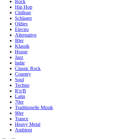
Rock
Hip Hop
Chillout
Schlager
Oldies
Electro
Alternative
80er
Klassik
House
Jazz
Indie
Classic Rock
Country
Soul
Techno
R'n'B
Latin
70er
Traditionelle Musik
90er
Trance
Heavy Metal
Ambient