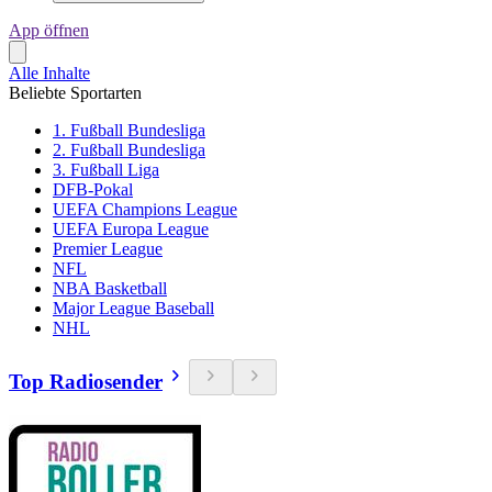
App öffnen
Alle Inhalte
Beliebte Sportarten
1. Fußball Bundesliga
2. Fußball Bundesliga
3. Fußball Liga
DFB-Pokal
UEFA Champions League
UEFA Europa League
Premier League
NFL
NBA Basketball
Major League Baseball
NHL
Top Radiosender