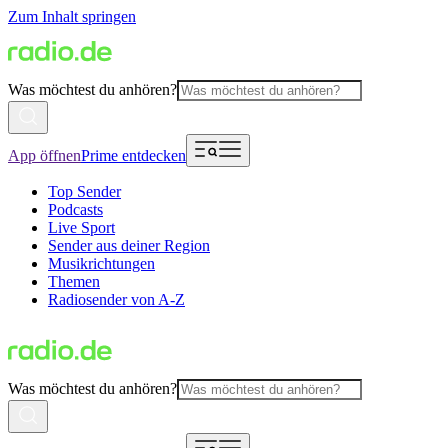
Zum Inhalt springen
Was möchtest du anhören?
App öffnen
Prime entdecken
Top Sender
Podcasts
Live Sport
Sender aus deiner Region
Musikrichtungen
Themen
Radiosender von A-Z
Was möchtest du anhören?