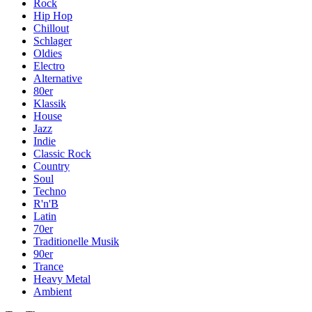
Rock
Hip Hop
Chillout
Schlager
Oldies
Electro
Alternative
80er
Klassik
House
Jazz
Indie
Classic Rock
Country
Soul
Techno
R'n'B
Latin
70er
Traditionelle Musik
90er
Trance
Heavy Metal
Ambient