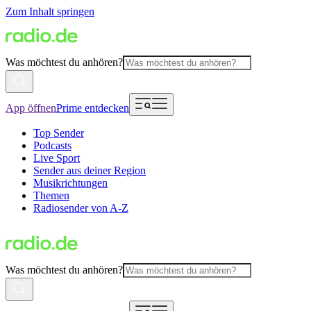
Zum Inhalt springen
Was möchtest du anhören?
App öffnen
Prime entdecken
Top Sender
Podcasts
Live Sport
Sender aus deiner Region
Musikrichtungen
Themen
Radiosender von A-Z
Was möchtest du anhören?