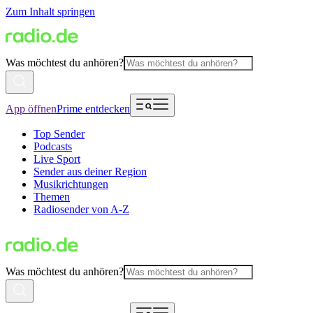
Zum Inhalt springen
Was möchtest du anhören?
App öffnen
Prime entdecken
Top Sender
Podcasts
Live Sport
Sender aus deiner Region
Musikrichtungen
Themen
Radiosender von A-Z
Was möchtest du anhören?