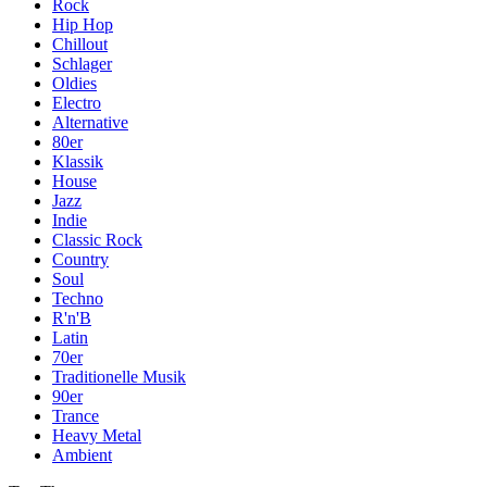
Rock
Hip Hop
Chillout
Schlager
Oldies
Electro
Alternative
80er
Klassik
House
Jazz
Indie
Classic Rock
Country
Soul
Techno
R'n'B
Latin
70er
Traditionelle Musik
90er
Trance
Heavy Metal
Ambient