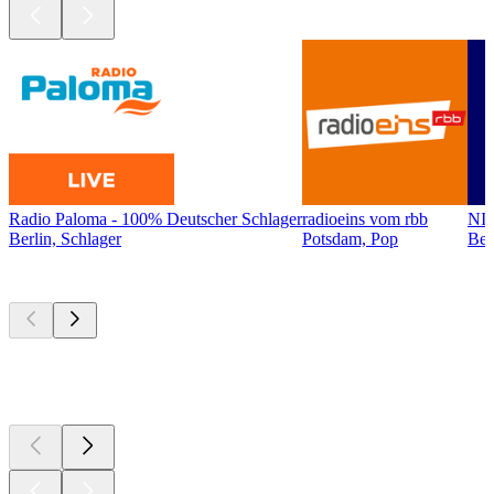
Radio Paloma - 100% Deutscher Schlager
radioeins vom rbb
NI
Berlin, Schlager
Potsdam, Pop
Ber
Top
Podcasts
Top
Podcasts
Top
Podcasts