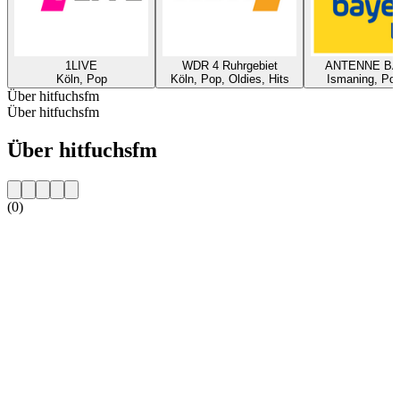
1LIVE
WDR 4 Ruhrgebiet
ANTENNE B
Köln, Pop
Köln, Pop, Oldies, Hits
Ismaning, Pop
Über hitfuchsfm
Über hitfuchsfm
Über hitfuchsfm
(0)
Sender-Website