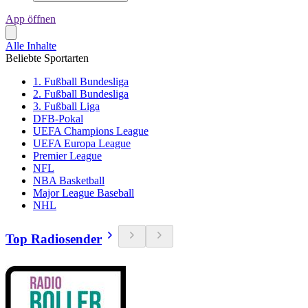
App öffnen
Alle Inhalte
Beliebte Sportarten
1. Fußball Bundesliga
2. Fußball Bundesliga
3. Fußball Liga
DFB-Pokal
UEFA Champions League
UEFA Europa League
Premier League
NFL
NBA Basketball
Major League Baseball
NHL
Top Radiosender