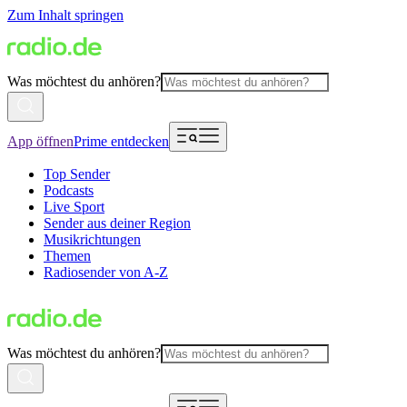
Zum Inhalt springen
Was möchtest du anhören?
App öffnen
Prime entdecken
Top Sender
Podcasts
Live Sport
Sender aus deiner Region
Musikrichtungen
Themen
Radiosender von A-Z
Was möchtest du anhören?