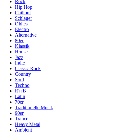
Rock
Hip Hop
Chillout
Schlager
Oldies
Electro
Alternative
80er
Klassik
House
Jazz
Indie
Classic Rock
Country
Soul
Techno
R'n'B
Latin
70er
Traditionelle Musik
90er
Trance
Heavy Metal
Ambient