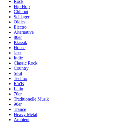
Rock
Hip Hop
Chillout
Schlager
Oldies
Electro
Alternative
80er
Klassik
House
Jazz
Indie
Classic Rock
Country
Soul
Techno
R'n'B
Latin
70er
Traditionelle Musik
90er
Trance
Heavy Metal
Ambient