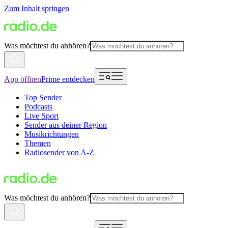
Zum Inhalt springen
Was möchtest du anhören?
App öffnen
Prime entdecken
Top Sender
Podcasts
Live Sport
Sender aus deiner Region
Musikrichtungen
Themen
Radiosender von A-Z
Was möchtest du anhören?