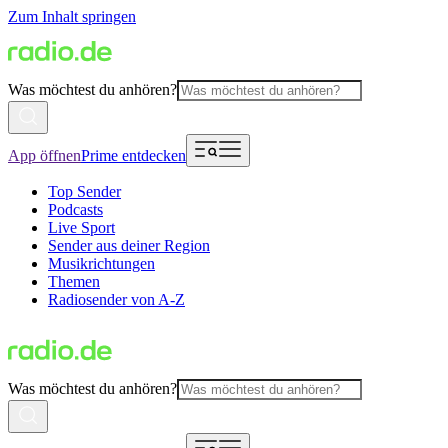
Zum Inhalt springen
Was möchtest du anhören?
App öffnen
Prime entdecken
Top Sender
Podcasts
Live Sport
Sender aus deiner Region
Musikrichtungen
Themen
Radiosender von A-Z
Was möchtest du anhören?