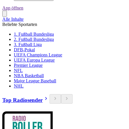
App öffnen
Alle Inhalte
Beliebte Sportarten
1. Fußball Bundesliga
2. Fußball Bundesliga
3. Fußball Liga
DFB-Pokal
UEFA Champions League
UEFA Europa League
Premier League
NFL
NBA Basketball
Major League Baseball
NHL
Top Radiosender