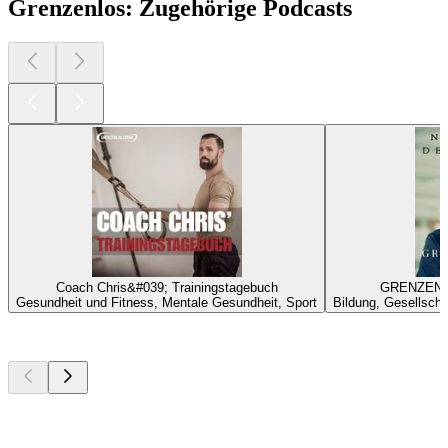
Grenzenlos: Zugehörige Podcasts
Coach Chris&#039; Trainingstagebuch
GRENZENLO
Gesundheit und Fitness, Mentale Gesundheit, Sport
Bildung, Gesellscha
Top
Podcasts
Top
Podcasts
Top
Podcasts