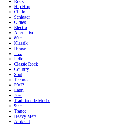
Rock
Hip Hop
Chillout
Schlager
Oldies
Electro
Alternative
80er
Klassik
House
Jazz
Indie
Classic Rock
Country
Soul
Techno
R'n'B
Latin
70er
Traditionelle Musik
90er
Trance
Heavy Metal
Ambient