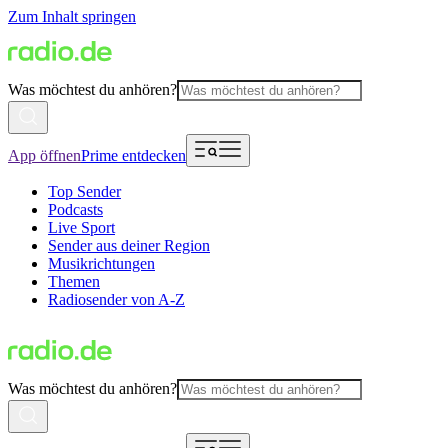
Zum Inhalt springen
Was möchtest du anhören?
App öffnen
Prime entdecken
Top Sender
Podcasts
Live Sport
Sender aus deiner Region
Musikrichtungen
Themen
Radiosender von A-Z
Was möchtest du anhören?