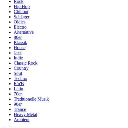
Rock
Hip Hop
Chillout
Schlager
Oldies
Electro
Alternative
80er
Klassik
House
Jazz
Indie
Classic Rock
Country
Soul
Techno
R'n'B
Latin
70er
Traditionelle Musik
90er
Trance
Heavy Metal
Ambient