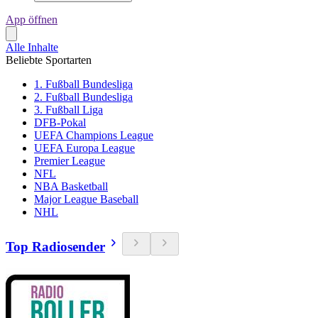
App öffnen
Alle Inhalte
Beliebte Sportarten
1. Fußball Bundesliga
2. Fußball Bundesliga
3. Fußball Liga
DFB-Pokal
UEFA Champions League
UEFA Europa League
Premier League
NFL
NBA Basketball
Major League Baseball
NHL
Top Radiosender