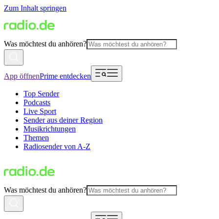
Zum Inhalt springen
Was möchtest du anhören?
App öffnen
Prime entdecken
Top Sender
Podcasts
Live Sport
Sender aus deiner Region
Musikrichtungen
Themen
Radiosender von A-Z
Was möchtest du anhören?