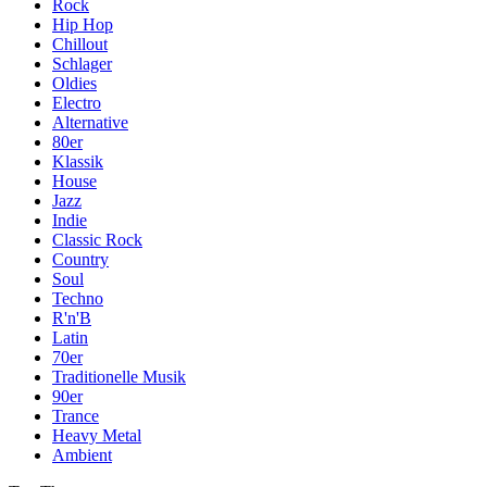
Rock
Hip Hop
Chillout
Schlager
Oldies
Electro
Alternative
80er
Klassik
House
Jazz
Indie
Classic Rock
Country
Soul
Techno
R'n'B
Latin
70er
Traditionelle Musik
90er
Trance
Heavy Metal
Ambient