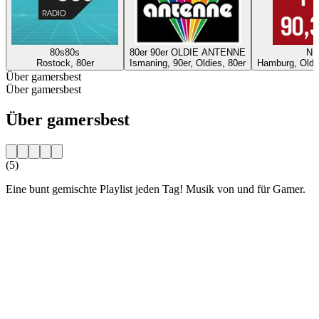
80s80s
80er 90er OLDIE ANTENNE
ND
Rostock, 80er
Ismaning, 90er, Oldies, 80er
Hamburg, Oldie
Über gamersbest
Über gamersbest
Über gamersbest
(5)
Eine bunt gemischte Playlist jeden Tag! Musik von und für Gamer.
Sender-Website