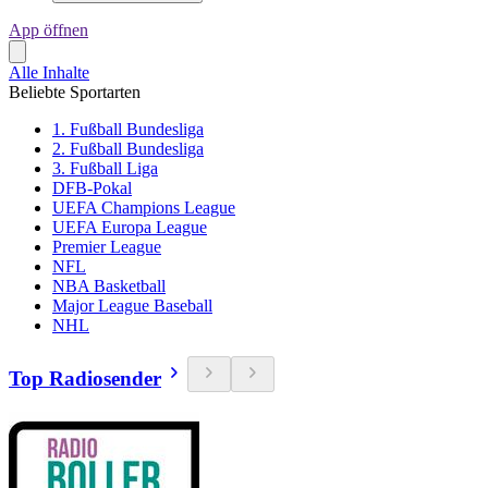
App öffnen
Alle Inhalte
Beliebte Sportarten
1. Fußball Bundesliga
2. Fußball Bundesliga
3. Fußball Liga
DFB-Pokal
UEFA Champions League
UEFA Europa League
Premier League
NFL
NBA Basketball
Major League Baseball
NHL
Top Radiosender