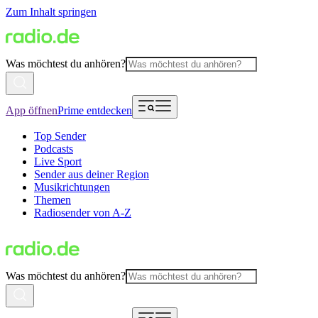
Zum Inhalt springen
Was möchtest du anhören?
App öffnen
Prime entdecken
Top Sender
Podcasts
Live Sport
Sender aus deiner Region
Musikrichtungen
Themen
Radiosender von A-Z
Was möchtest du anhören?