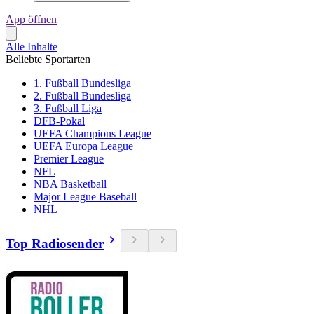
App öffnen
Alle Inhalte
Beliebte Sportarten
1. Fußball Bundesliga
2. Fußball Bundesliga
3. Fußball Liga
DFB-Pokal
UEFA Champions League
UEFA Europa League
Premier League
NFL
NBA Basketball
Major League Baseball
NHL
Top Radiosender