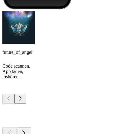
future_of_angel
Code scannen,
App laden,
loshören.
Top
Podcasts
Top
Podcasts
Top
Podcasts