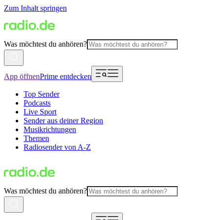
Zum Inhalt springen
Was möchtest du anhören?
App öffnen
Prime entdecken
Top Sender
Podcasts
Live Sport
Sender aus deiner Region
Musikrichtungen
Themen
Radiosender von A-Z
Was möchtest du anhören?