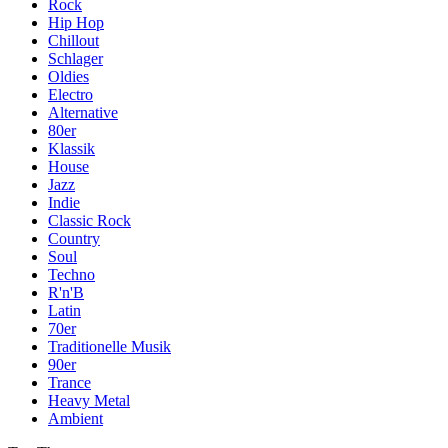
Rock
Hip Hop
Chillout
Schlager
Oldies
Electro
Alternative
80er
Klassik
House
Jazz
Indie
Classic Rock
Country
Soul
Techno
R'n'B
Latin
70er
Traditionelle Musik
90er
Trance
Heavy Metal
Ambient