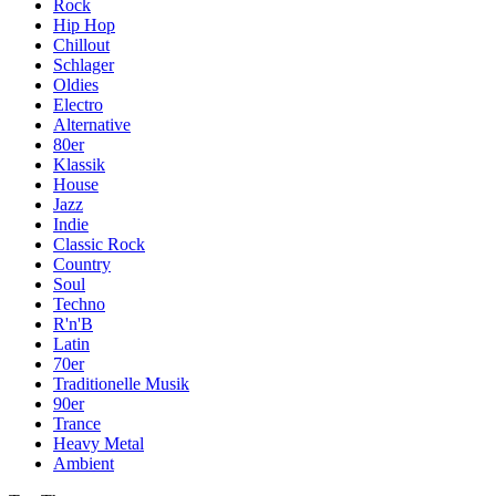
Rock
Hip Hop
Chillout
Schlager
Oldies
Electro
Alternative
80er
Klassik
House
Jazz
Indie
Classic Rock
Country
Soul
Techno
R'n'B
Latin
70er
Traditionelle Musik
90er
Trance
Heavy Metal
Ambient