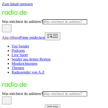
Zum Inhalt springen
Was möchtest du anhören?
App öffnen
Prime entdecken
Top Sender
Podcasts
Live Sport
Sender aus deiner Region
Musikrichtungen
Themen
Radiosender von A-Z
Was möchtest du anhören?