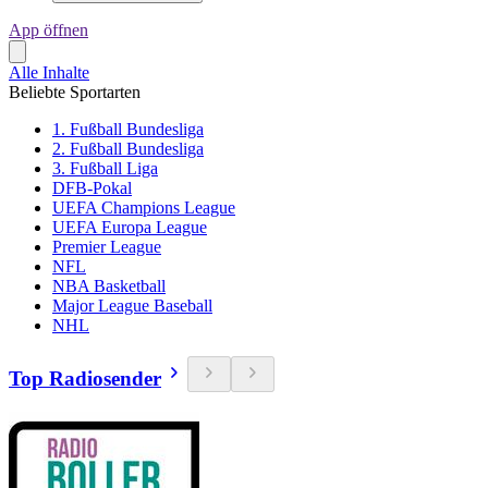
App öffnen
Alle Inhalte
Beliebte Sportarten
1. Fußball Bundesliga
2. Fußball Bundesliga
3. Fußball Liga
DFB-Pokal
UEFA Champions League
UEFA Europa League
Premier League
NFL
NBA Basketball
Major League Baseball
NHL
Top Radiosender