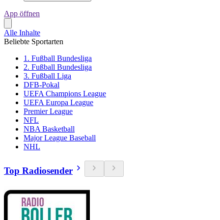
App öffnen
Alle Inhalte
Beliebte Sportarten
1. Fußball Bundesliga
2. Fußball Bundesliga
3. Fußball Liga
DFB-Pokal
UEFA Champions League
UEFA Europa League
Premier League
NFL
NBA Basketball
Major League Baseball
NHL
Top Radiosender