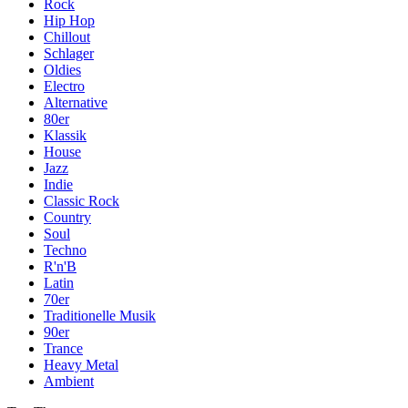
Rock
Hip Hop
Chillout
Schlager
Oldies
Electro
Alternative
80er
Klassik
House
Jazz
Indie
Classic Rock
Country
Soul
Techno
R'n'B
Latin
70er
Traditionelle Musik
90er
Trance
Heavy Metal
Ambient