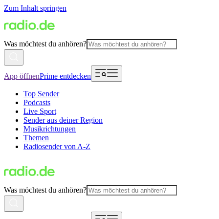
Zum Inhalt springen
Was möchtest du anhören?
App öffnen
Prime entdecken
Top Sender
Podcasts
Live Sport
Sender aus deiner Region
Musikrichtungen
Themen
Radiosender von A-Z
Was möchtest du anhören?