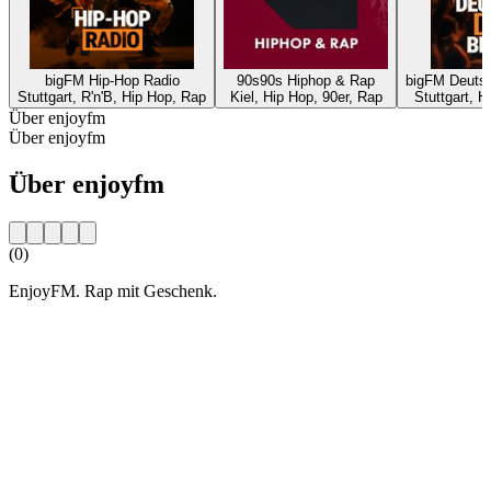
bigFM Hip-Hop Radio
90s90s Hiphop & Rap
bigFM Deutsc
Stuttgart, R'n'B, Hip Hop, Rap
Kiel, Hip Hop, 90er, Rap
Stuttgart, H
Über enjoyfm
Über enjoyfm
Über enjoyfm
(0)
EnjoyFM. Rap mit Geschenk.
Sender-Website