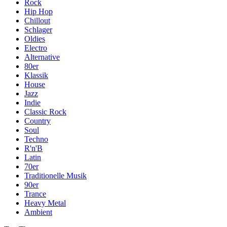
Rock
Hip Hop
Chillout
Schlager
Oldies
Electro
Alternative
80er
Klassik
House
Jazz
Indie
Classic Rock
Country
Soul
Techno
R'n'B
Latin
70er
Traditionelle Musik
90er
Trance
Heavy Metal
Ambient