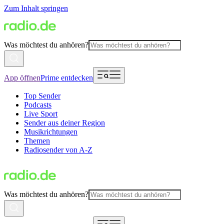
Zum Inhalt springen
Was möchtest du anhören?
App öffnen
Prime entdecken
Top Sender
Podcasts
Live Sport
Sender aus deiner Region
Musikrichtungen
Themen
Radiosender von A-Z
Was möchtest du anhören?