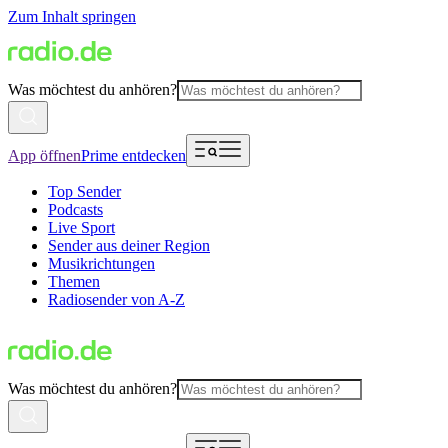
Zum Inhalt springen
Was möchtest du anhören?
App öffnen
Prime entdecken
Top Sender
Podcasts
Live Sport
Sender aus deiner Region
Musikrichtungen
Themen
Radiosender von A-Z
Was möchtest du anhören?