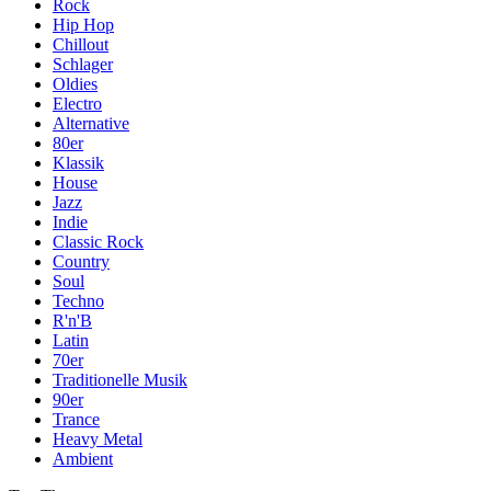
Rock
Hip Hop
Chillout
Schlager
Oldies
Electro
Alternative
80er
Klassik
House
Jazz
Indie
Classic Rock
Country
Soul
Techno
R'n'B
Latin
70er
Traditionelle Musik
90er
Trance
Heavy Metal
Ambient