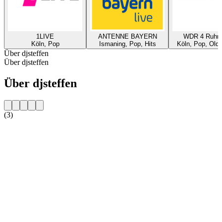
1LIVE
ANTENNE BAYERN
WDR 4 Ruhrg
Köln, Pop
Ismaning, Pop, Hits
Köln, Pop, Oldi
Über djsteffen
Über djsteffen
Über djsteffen
(3)
Sender-Website