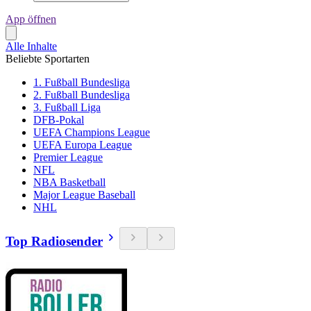
App öffnen
Alle Inhalte
Beliebte Sportarten
1. Fußball Bundesliga
2. Fußball Bundesliga
3. Fußball Liga
DFB-Pokal
UEFA Champions League
UEFA Europa League
Premier League
NFL
NBA Basketball
Major League Baseball
NHL
Top Radiosender