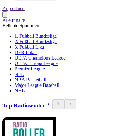
App öffnen
Alle Inhalte
Beliebte Sportarten
1. Fußball Bundesliga
2. Fußball Bundesliga
3. Fußball Liga
DFB-Pokal
UEFA Champions League
UEFA Europa League
Premier League
NFL
NBA Basketball
Major League Baseball
NHL
Top Radiosender