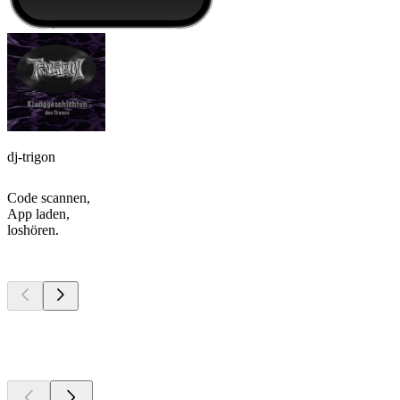
dj-trigon
Code scannen,
App laden,
loshören.
Top
Podcasts
Top
Podcasts
Top
Podcasts