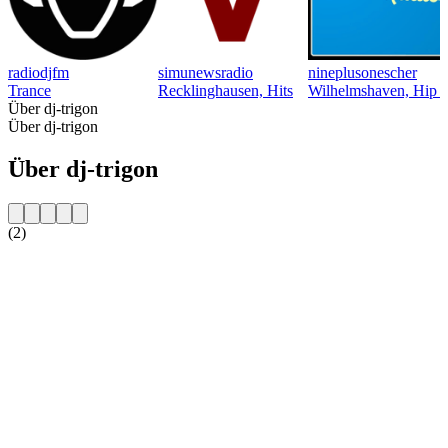
radiodjfm
simunewsradio
nineplusonescher
Trance
Recklinghausen, Hits
Wilhelmshaven, Hip 
Über dj-trigon
Über dj-trigon
Über dj-trigon
(2)
Sender-Website