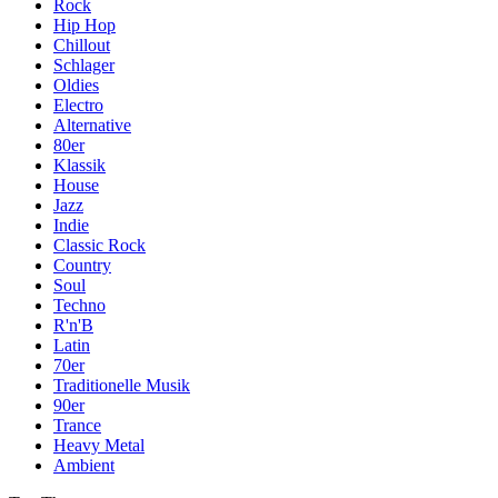
Rock
Hip Hop
Chillout
Schlager
Oldies
Electro
Alternative
80er
Klassik
House
Jazz
Indie
Classic Rock
Country
Soul
Techno
R'n'B
Latin
70er
Traditionelle Musik
90er
Trance
Heavy Metal
Ambient