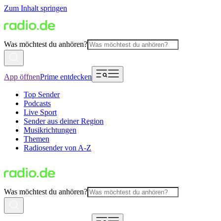
Zum Inhalt springen
Was möchtest du anhören?
App öffnen
Prime entdecken
Top Sender
Podcasts
Live Sport
Sender aus deiner Region
Musikrichtungen
Themen
Radiosender von A-Z
Was möchtest du anhören?