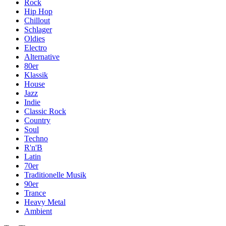
Rock
Hip Hop
Chillout
Schlager
Oldies
Electro
Alternative
80er
Klassik
House
Jazz
Indie
Classic Rock
Country
Soul
Techno
R'n'B
Latin
70er
Traditionelle Musik
90er
Trance
Heavy Metal
Ambient