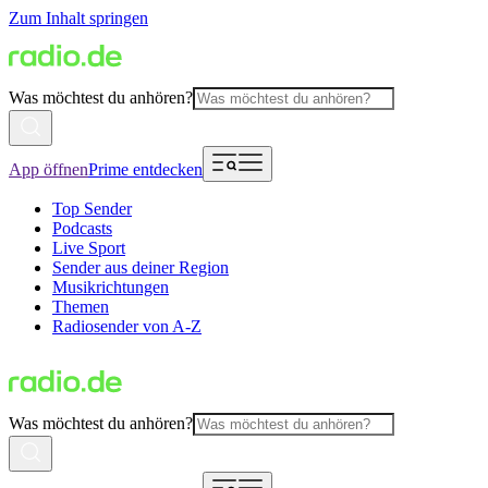
Zum Inhalt springen
Was möchtest du anhören?
App öffnen
Prime entdecken
Top Sender
Podcasts
Live Sport
Sender aus deiner Region
Musikrichtungen
Themen
Radiosender von A-Z
Was möchtest du anhören?