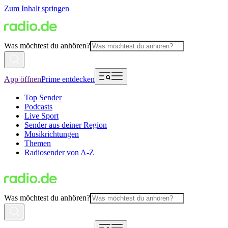
Zum Inhalt springen
Was möchtest du anhören?
App öffnen
Prime entdecken
Top Sender
Podcasts
Live Sport
Sender aus deiner Region
Musikrichtungen
Themen
Radiosender von A-Z
Was möchtest du anhören?