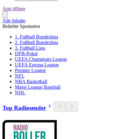
App öffnen
Alle Inhalte
Beliebte Sportarten
1. Fußball Bundesliga
2. Fußball Bundesliga
3. Fußball Liga
DFB-Pokal
UEFA Champions League
UEFA Europa League
Premier League
NFL
NBA Basketball
Major League Baseball
NHL
Top Radiosender