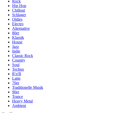
Rock
Hip Hop
Chillout
Schlager
Oldies
Electro
Alternative
80er
Klassik
House
Jazz
Indie
Classic Rock
Country
Soul
Techno
R'n'B
Latin
70er
Traditionelle Musik
90er
Trance
Heavy Metal
Ambient