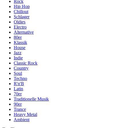
Rock
Hip Hop
Chillout
Schlager
Oldies
Electro
Alternative
80er
Klassik
House
Jazz
Indie
Classic Rock
Country
Soul
Techno
R'n'B
Latin
70er
Traditionelle Musik
90er
Trance
Heavy Metal
Ambient