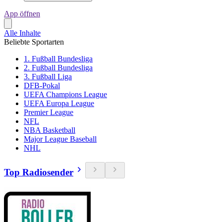
App öffnen
Alle Inhalte
Beliebte Sportarten
1. Fußball Bundesliga
2. Fußball Bundesliga
3. Fußball Liga
DFB-Pokal
UEFA Champions League
UEFA Europa League
Premier League
NFL
NBA Basketball
Major League Baseball
NHL
Top Radiosender