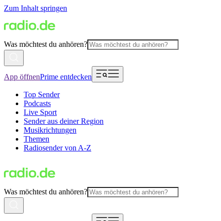
Zum Inhalt springen
Was möchtest du anhören?
App öffnen
Prime entdecken
Top Sender
Podcasts
Live Sport
Sender aus deiner Region
Musikrichtungen
Themen
Radiosender von A-Z
Was möchtest du anhören?