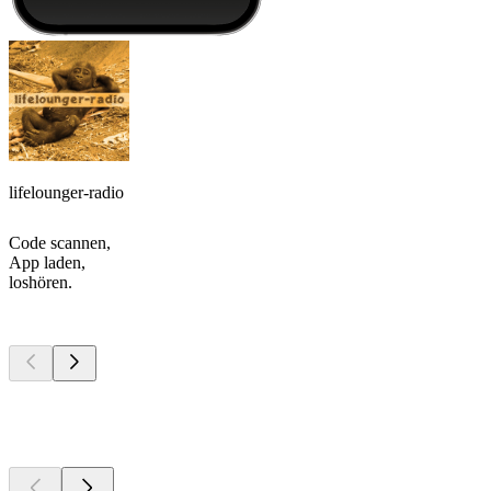
lifelounger-radio
Code scannen,
App laden,
loshören.
Top
Podcasts
Top
Podcasts
Top
Podcasts