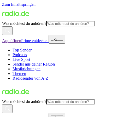
Zum Inhalt springen
Was möchtest du anhören?
App öffnen
Prime entdecken
Top Sender
Podcasts
Live Sport
Sender aus deiner Region
Musikrichtungen
Themen
Radiosender von A-Z
Was möchtest du anhören?