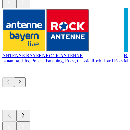
ANTENNE BAYERN
ROCK ANTENNE
BA
Ismaning, Hits, Pop
Ismaning, Rock, Classic Rock, Hard Rock
Mü
Top
Podcasts
Top
Podcasts
Top
Podcasts