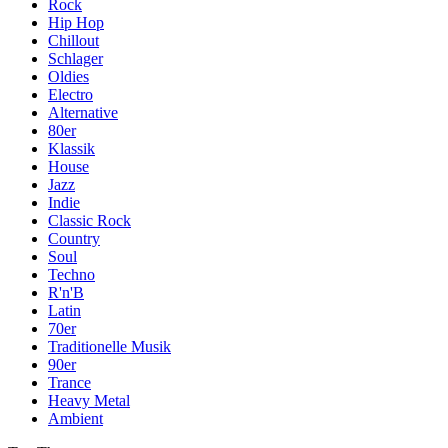
Rock
Hip Hop
Chillout
Schlager
Oldies
Electro
Alternative
80er
Klassik
House
Jazz
Indie
Classic Rock
Country
Soul
Techno
R'n'B
Latin
70er
Traditionelle Musik
90er
Trance
Heavy Metal
Ambient