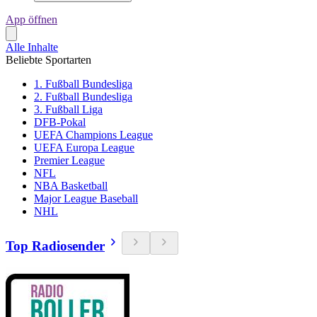
App öffnen
Alle Inhalte
Beliebte Sportarten
1. Fußball Bundesliga
2. Fußball Bundesliga
3. Fußball Liga
DFB-Pokal
UEFA Champions League
UEFA Europa League
Premier League
NFL
NBA Basketball
Major League Baseball
NHL
Top Radiosender