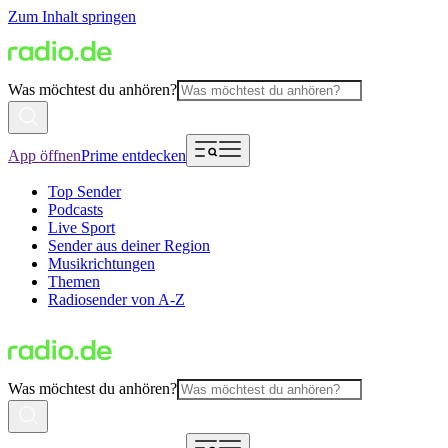
Zum Inhalt springen
Was möchtest du anhören?
App öffnen
Prime entdecken
Top Sender
Podcasts
Live Sport
Sender aus deiner Region
Musikrichtungen
Themen
Radiosender von A-Z
Was möchtest du anhören?