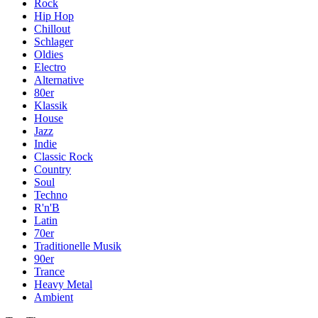
Rock
Hip Hop
Chillout
Schlager
Oldies
Electro
Alternative
80er
Klassik
House
Jazz
Indie
Classic Rock
Country
Soul
Techno
R'n'B
Latin
70er
Traditionelle Musik
90er
Trance
Heavy Metal
Ambient