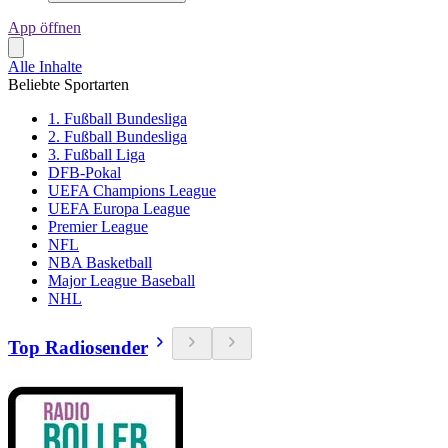
App öffnen
Alle Inhalte
Beliebte Sportarten
1. Fußball Bundesliga
2. Fußball Bundesliga
3. Fußball Liga
DFB-Pokal
UEFA Champions League
UEFA Europa League
Premier League
NFL
NBA Basketball
Major League Baseball
NHL
Top Radiosender