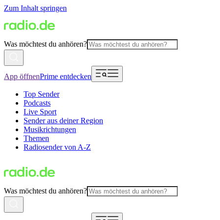
Zum Inhalt springen
Was möchtest du anhören?
App öffnen
Prime entdecken
Top Sender
Podcasts
Live Sport
Sender aus deiner Region
Musikrichtungen
Themen
Radiosender von A-Z
Was möchtest du anhören?