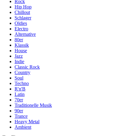
Rock
Hip Hop
Chillout
Schlager
Oldies
Electro
Alternative
80er
Klassik
House
Jazz
Indie
Classic Rock
Country
Soul
Techno
R'n'B
Latin
70er
Traditionelle Musik
90er
Trance
Heavy Metal
Ambient