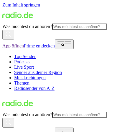
Zum Inhalt springen
Was möchtest du anhören?
App öffnen
Prime entdecken
Top Sender
Podcasts
Live Sport
Sender aus deiner Region
Musikrichtungen
Themen
Radiosender von A-Z
Was möchtest du anhören?