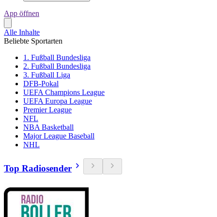
App öffnen
Alle Inhalte
Beliebte Sportarten
1. Fußball Bundesliga
2. Fußball Bundesliga
3. Fußball Liga
DFB-Pokal
UEFA Champions League
UEFA Europa League
Premier League
NFL
NBA Basketball
Major League Baseball
NHL
Top Radiosender