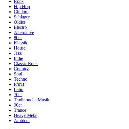
Rock
Hip Hop
Chillout
Schlager
Oldies
Electro
Alternative
80er
Klassik
House
Jazz
Indie
Classic Rock
Country
Soul
Techno
R'n'B
Latin
70er
Traditionelle Musik
90er
Trance
Heavy Metal
Ambient