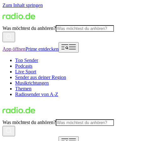
Zum Inhalt springen
Was möchtest du anhören?
App öffnen
Prime entdecken
Top Sender
Podcasts
Live Sport
Sender aus deiner Region
Musikrichtungen
Themen
Radiosender von A-Z
Was möchtest du anhören?