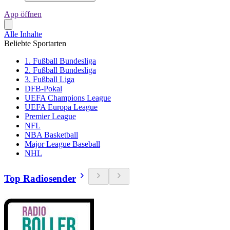
App öffnen
Alle Inhalte
Beliebte Sportarten
1. Fußball Bundesliga
2. Fußball Bundesliga
3. Fußball Liga
DFB-Pokal
UEFA Champions League
UEFA Europa League
Premier League
NFL
NBA Basketball
Major League Baseball
NHL
Top Radiosender