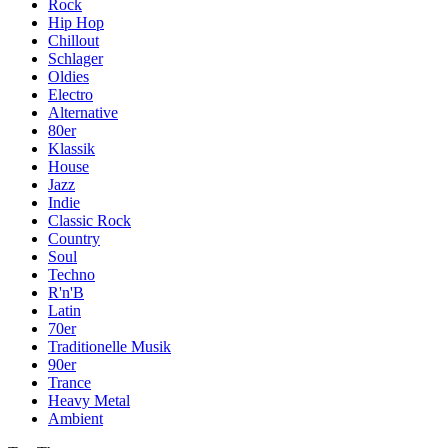
Rock
Hip Hop
Chillout
Schlager
Oldies
Electro
Alternative
80er
Klassik
House
Jazz
Indie
Classic Rock
Country
Soul
Techno
R'n'B
Latin
70er
Traditionelle Musik
90er
Trance
Heavy Metal
Ambient