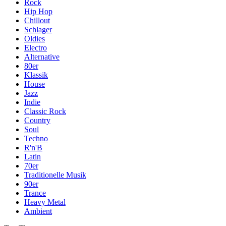
Rock
Hip Hop
Chillout
Schlager
Oldies
Electro
Alternative
80er
Klassik
House
Jazz
Indie
Classic Rock
Country
Soul
Techno
R'n'B
Latin
70er
Traditionelle Musik
90er
Trance
Heavy Metal
Ambient