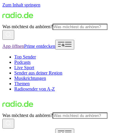
Zum Inhalt springen
Was möchtest du anhören?
App öffnen
Prime entdecken
Top Sender
Podcasts
Live Sport
Sender aus deiner Region
Musikrichtungen
Themen
Radiosender von A-Z
Was möchtest du anhören?