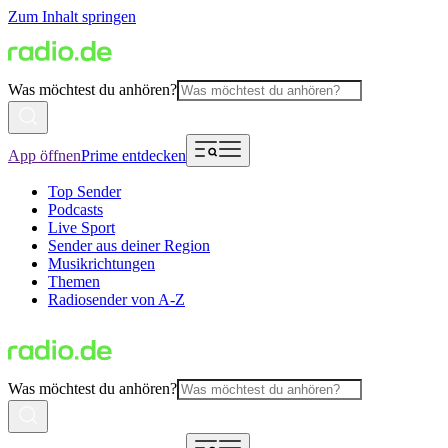
Zum Inhalt springen
Was möchtest du anhören?
App öffnen
Prime entdecken
Top Sender
Podcasts
Live Sport
Sender aus deiner Region
Musikrichtungen
Themen
Radiosender von A-Z
Was möchtest du anhören?