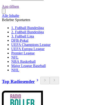
App öffnen
Alle Inhalte
Beliebte Sportarten
1. Fußball Bundesliga
2. Fußball Bundesliga
3. Fußball Liga
DFB-Pokal
UEFA Champions League
UEFA Europa League
Premier League
NFL
NBA Basketball
Major League Baseball
NHL
Top Radiosender