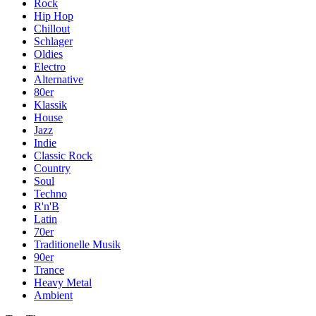
Rock
Hip Hop
Chillout
Schlager
Oldies
Electro
Alternative
80er
Klassik
House
Jazz
Indie
Classic Rock
Country
Soul
Techno
R'n'B
Latin
70er
Traditionelle Musik
90er
Trance
Heavy Metal
Ambient