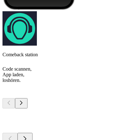
Comeback station
Code scannen,
App laden,
loshören.
Top
Podcasts
Top
Podcasts
Top
Podcasts