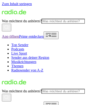
Zum Inhalt springen
Was möchtest du anhören?
App öffnen
Prime entdecken
Top Sender
Podcasts
Live Sport
Sender aus deiner Region
Musikrichtungen
Themen
Radiosender von A-Z
Was möchtest du anhören?