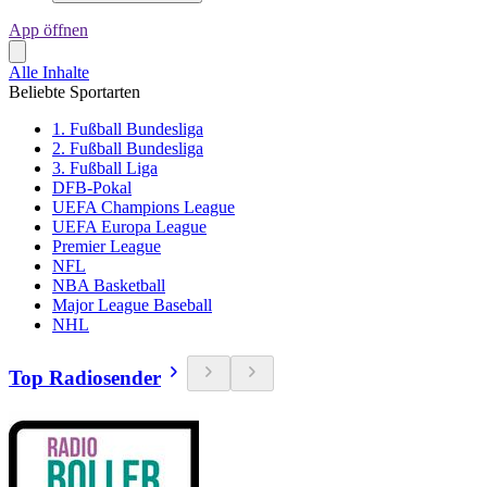
App öffnen
Alle Inhalte
Beliebte Sportarten
1. Fußball Bundesliga
2. Fußball Bundesliga
3. Fußball Liga
DFB-Pokal
UEFA Champions League
UEFA Europa League
Premier League
NFL
NBA Basketball
Major League Baseball
NHL
Top Radiosender