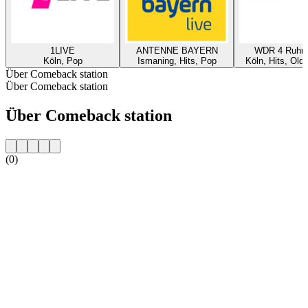
1LIVE
ANTENNE BAYERN
WDR 4 Ruhrg
Köln, Pop
Ismaning, Hits, Pop
Köln, Hits, Old
Über Comeback station
Über Comeback station
Über Comeback station
(0)
Sender-Website