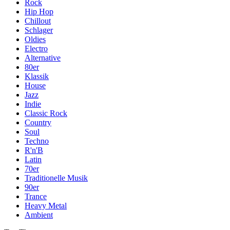
Rock
Hip Hop
Chillout
Schlager
Oldies
Electro
Alternative
80er
Klassik
House
Jazz
Indie
Classic Rock
Country
Soul
Techno
R'n'B
Latin
70er
Traditionelle Musik
90er
Trance
Heavy Metal
Ambient