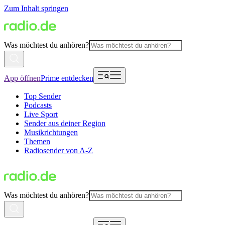
Zum Inhalt springen
Was möchtest du anhören?
App öffnen
Prime entdecken
Top Sender
Podcasts
Live Sport
Sender aus deiner Region
Musikrichtungen
Themen
Radiosender von A-Z
Was möchtest du anhören?