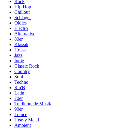
Rock
Hip Hop
Chillout
Schlager
Oldies
Electro
Alternative
80er
Klassik
House
Jazz
Indie
Classic Rock
Country
Soul
Techno
R'n'B
Latin
70er
Traditionelle Musik
90er
Trance
Heavy Metal
Ambient