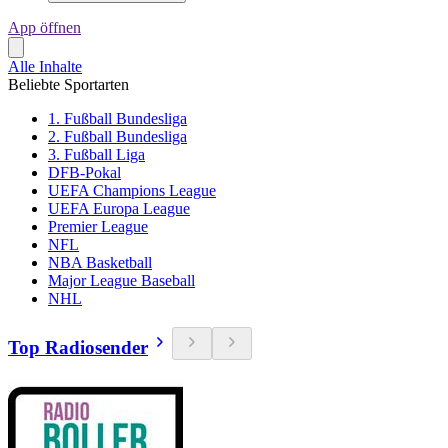
App öffnen
Alle Inhalte
Beliebte Sportarten
1. Fußball Bundesliga
2. Fußball Bundesliga
3. Fußball Liga
DFB-Pokal
UEFA Champions League
UEFA Europa League
Premier League
NFL
NBA Basketball
Major League Baseball
NHL
Top Radiosender