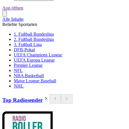
App öffnen
Alle Inhalte
Beliebte Sportarten
1. Fußball Bundesliga
2. Fußball Bundesliga
3. Fußball Liga
DFB-Pokal
UEFA Champions League
UEFA Europa League
Premier League
NFL
NBA Basketball
Major League Baseball
NHL
Top Radiosender