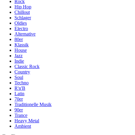
Rock
Hip Hop
Chillout
Schlager
Oldies
Electro
Alternative
80er
Klassik
House
Jazz
Indie
Classic Rock
Country
Soul
Techno
R'n'B
Latin
70er
Traditionelle Musik
90er
Trance
Heavy Metal
Ambient