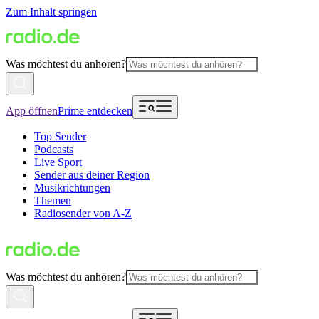
Zum Inhalt springen
Was möchtest du anhören?
App öffnen
Prime entdecken
Top Sender
Podcasts
Live Sport
Sender aus deiner Region
Musikrichtungen
Themen
Radiosender von A-Z
Was möchtest du anhören?