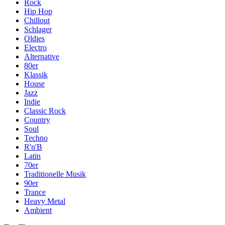
Rock
Hip Hop
Chillout
Schlager
Oldies
Electro
Alternative
80er
Klassik
House
Jazz
Indie
Classic Rock
Country
Soul
Techno
R'n'B
Latin
70er
Traditionelle Musik
90er
Trance
Heavy Metal
Ambient