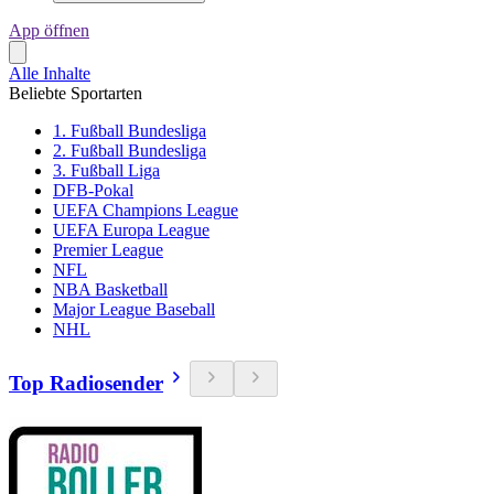
App öffnen
Alle Inhalte
Beliebte Sportarten
1. Fußball Bundesliga
2. Fußball Bundesliga
3. Fußball Liga
DFB-Pokal
UEFA Champions League
UEFA Europa League
Premier League
NFL
NBA Basketball
Major League Baseball
NHL
Top Radiosender