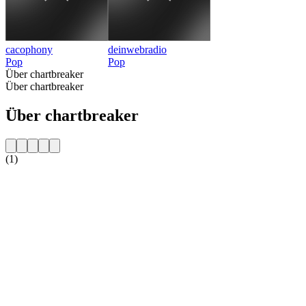
cacophony
deinwebradio
Pop
Pop
Über chartbreaker
Über chartbreaker
Über chartbreaker
(1)
Sender-Website