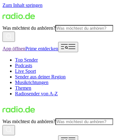
Zum Inhalt springen
Was möchtest du anhören?
App öffnen
Prime entdecken
Top Sender
Podcasts
Live Sport
Sender aus deiner Region
Musikrichtungen
Themen
Radiosender von A-Z
Was möchtest du anhören?