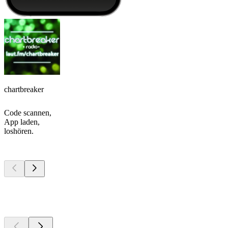
chartbreaker
Code scannen,
App laden,
loshören.
Top
Podcasts
Top
Podcasts
Top
Podcasts