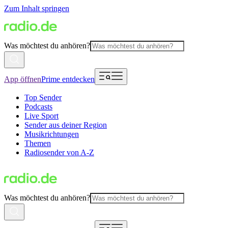
Zum Inhalt springen
Was möchtest du anhören?
App öffnen
Prime entdecken
Top Sender
Podcasts
Live Sport
Sender aus deiner Region
Musikrichtungen
Themen
Radiosender von A-Z
Was möchtest du anhören?