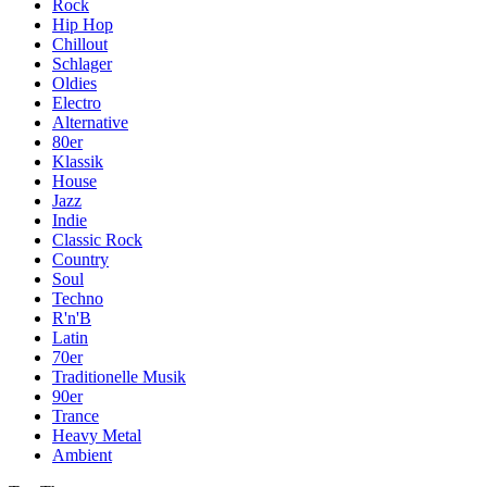
Rock
Hip Hop
Chillout
Schlager
Oldies
Electro
Alternative
80er
Klassik
House
Jazz
Indie
Classic Rock
Country
Soul
Techno
R'n'B
Latin
70er
Traditionelle Musik
90er
Trance
Heavy Metal
Ambient