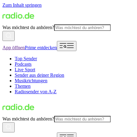
Zum Inhalt springen
Was möchtest du anhören?
App öffnen
Prime entdecken
Top Sender
Podcasts
Live Sport
Sender aus deiner Region
Musikrichtungen
Themen
Radiosender von A-Z
Was möchtest du anhören?