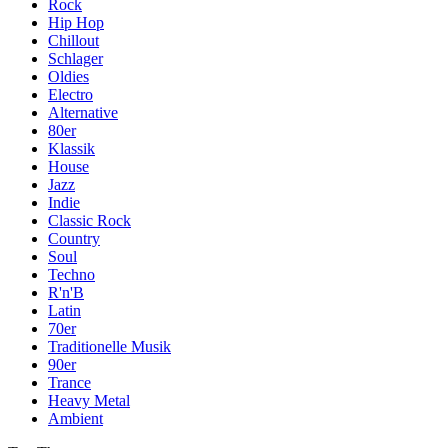
Rock
Hip Hop
Chillout
Schlager
Oldies
Electro
Alternative
80er
Klassik
House
Jazz
Indie
Classic Rock
Country
Soul
Techno
R'n'B
Latin
70er
Traditionelle Musik
90er
Trance
Heavy Metal
Ambient