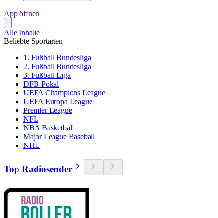
App öffnen
Alle Inhalte
Beliebte Sportarten
1. Fußball Bundesliga
2. Fußball Bundesliga
3. Fußball Liga
DFB-Pokal
UEFA Champions League
UEFA Europa League
Premier League
NFL
NBA Basketball
Major League Baseball
NHL
Top Radiosender