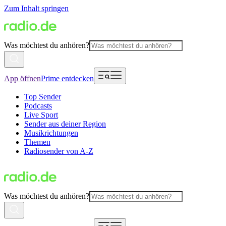
Zum Inhalt springen
Was möchtest du anhören?
App öffnen
Prime entdecken
Top Sender
Podcasts
Live Sport
Sender aus deiner Region
Musikrichtungen
Themen
Radiosender von A-Z
Was möchtest du anhören?