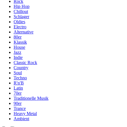
Rock
Hip Hop
Chillout
Schlager
Oldies
Electro
Alternative
80er
Klassik
House
Jazz
Indie
Classic Rock
Country
Soul
Techno
R'n'B
Latin
70er
Traditionelle Musik
90er
Trance
Heavy Metal
Ambient