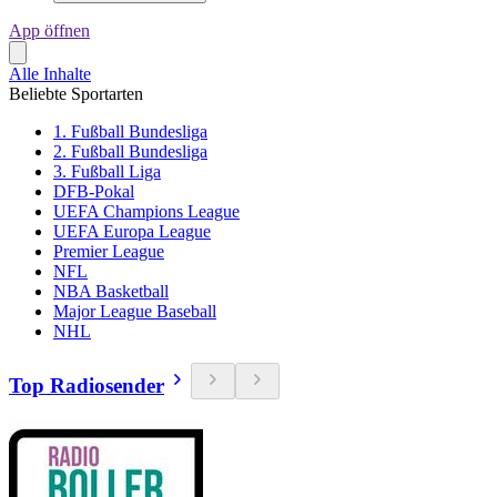
App öffnen
Alle Inhalte
Beliebte Sportarten
1. Fußball Bundesliga
2. Fußball Bundesliga
3. Fußball Liga
DFB-Pokal
UEFA Champions League
UEFA Europa League
Premier League
NFL
NBA Basketball
Major League Baseball
NHL
Top Radiosender