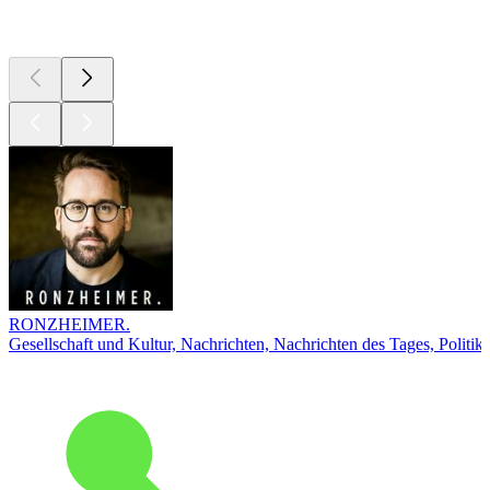
Top
Podcasts
RONZHEIMER.
Gesellschaft und Kultur, Nachrichten, Nachrichten des Tages, Politik