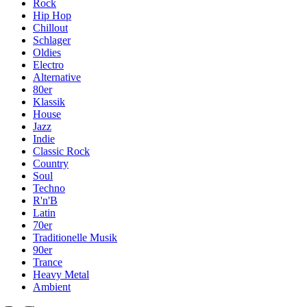
Rock
Hip Hop
Chillout
Schlager
Oldies
Electro
Alternative
80er
Klassik
House
Jazz
Indie
Classic Rock
Country
Soul
Techno
R'n'B
Latin
70er
Traditionelle Musik
90er
Trance
Heavy Metal
Ambient