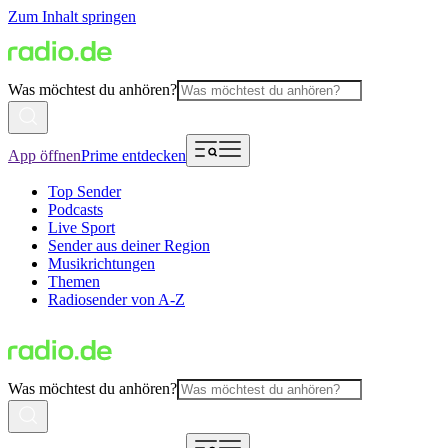
Zum Inhalt springen
Was möchtest du anhören?
App öffnen
Prime entdecken
Top Sender
Podcasts
Live Sport
Sender aus deiner Region
Musikrichtungen
Themen
Radiosender von A-Z
Was möchtest du anhören?