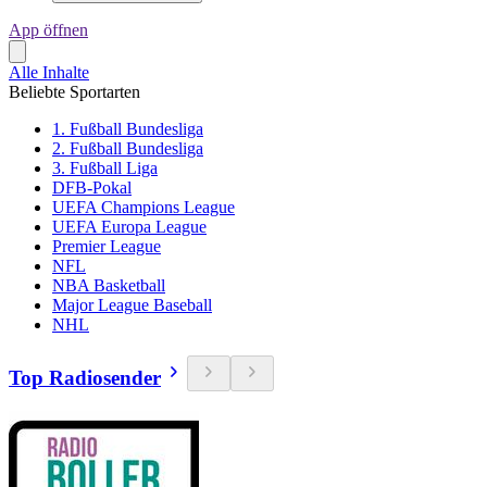
App öffnen
Alle Inhalte
Beliebte Sportarten
1. Fußball Bundesliga
2. Fußball Bundesliga
3. Fußball Liga
DFB-Pokal
UEFA Champions League
UEFA Europa League
Premier League
NFL
NBA Basketball
Major League Baseball
NHL
Top Radiosender