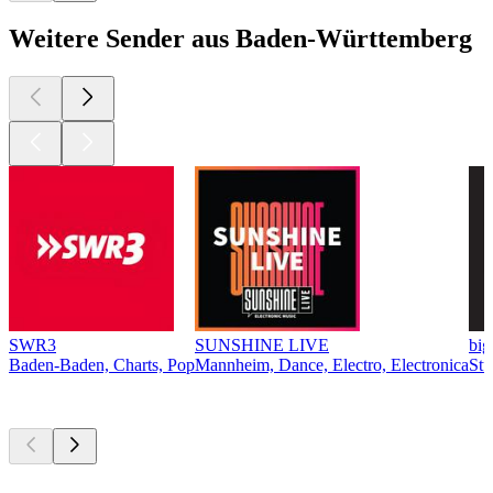
Weitere Sender aus Baden-Württemberg
SWR3
SUNSHINE LIVE
bi
Baden-Baden, Charts, Pop
Mannheim, Dance, Electro, Electronica
Stu
Top
Podcasts
Top
Podcasts