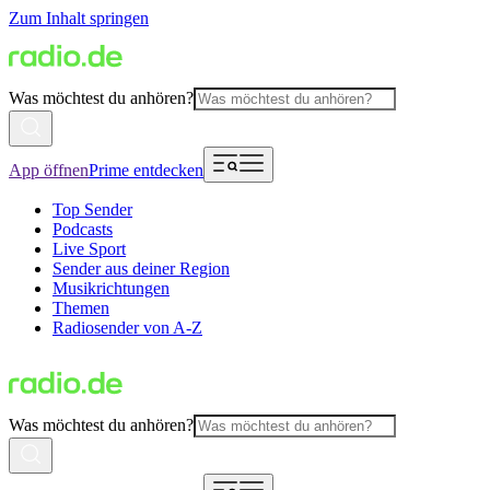
Zum Inhalt springen
Was möchtest du anhören?
App öffnen
Prime entdecken
Top Sender
Podcasts
Live Sport
Sender aus deiner Region
Musikrichtungen
Themen
Radiosender von A-Z
Was möchtest du anhören?