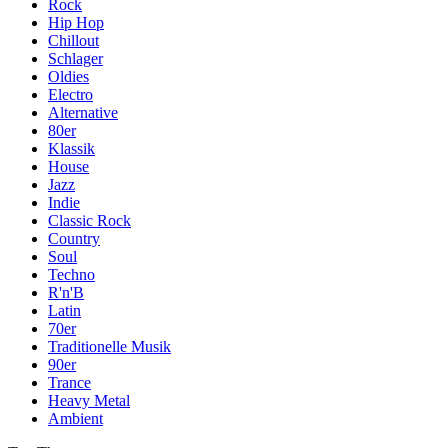
Rock
Hip Hop
Chillout
Schlager
Oldies
Electro
Alternative
80er
Klassik
House
Jazz
Indie
Classic Rock
Country
Soul
Techno
R'n'B
Latin
70er
Traditionelle Musik
90er
Trance
Heavy Metal
Ambient