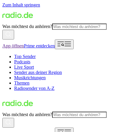
Zum Inhalt springen
Was möchtest du anhören?
App öffnen
Prime entdecken
Top Sender
Podcasts
Live Sport
Sender aus deiner Region
Musikrichtungen
Themen
Radiosender von A-Z
Was möchtest du anhören?