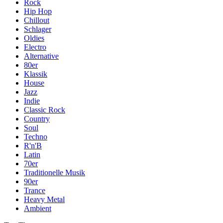
Rock
Hip Hop
Chillout
Schlager
Oldies
Electro
Alternative
80er
Klassik
House
Jazz
Indie
Classic Rock
Country
Soul
Techno
R'n'B
Latin
70er
Traditionelle Musik
90er
Trance
Heavy Metal
Ambient