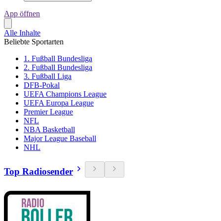
App öffnen
Alle Inhalte
Beliebte Sportarten
1. Fußball Bundesliga
2. Fußball Bundesliga
3. Fußball Liga
DFB-Pokal
UEFA Champions League
UEFA Europa League
Premier League
NFL
NBA Basketball
Major League Baseball
NHL
Top Radiosender