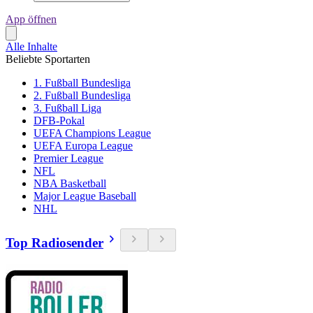
App öffnen
Alle Inhalte
Beliebte Sportarten
1. Fußball Bundesliga
2. Fußball Bundesliga
3. Fußball Liga
DFB-Pokal
UEFA Champions League
UEFA Europa League
Premier League
NFL
NBA Basketball
Major League Baseball
NHL
Top Radiosender