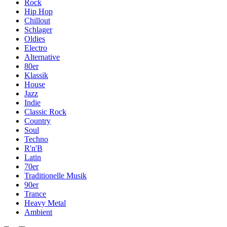
Rock
Hip Hop
Chillout
Schlager
Oldies
Electro
Alternative
80er
Klassik
House
Jazz
Indie
Classic Rock
Country
Soul
Techno
R'n'B
Latin
70er
Traditionelle Musik
90er
Trance
Heavy Metal
Ambient