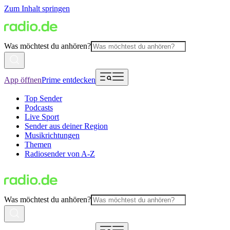
Zum Inhalt springen
Was möchtest du anhören?
App öffnen
Prime entdecken
Top Sender
Podcasts
Live Sport
Sender aus deiner Region
Musikrichtungen
Themen
Radiosender von A-Z
Was möchtest du anhören?