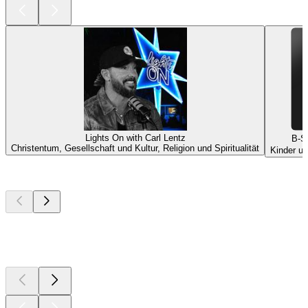
Lights On with Carl Lentz
B-
Christentum, Gesellschaft und Kultur, Religion und Spiritualität
Kinder un
Top
Podcasts
Top
Podcasts
Top
Podcasts