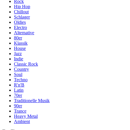
Rock
Hip Hop
Chillout
Schlager
Oldies
Electro
Alternative
80er
Klassik
House
Jazz
Indie
Classic Rock
Country
Soul
Techno
R'n'B
Latin
70er
Traditionelle Musik
90er
Trance
Heavy Metal
Ambient