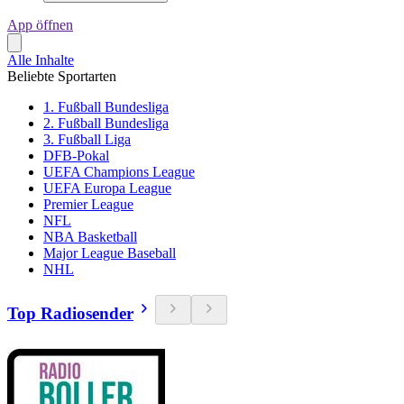
App öffnen
Alle Inhalte
Beliebte Sportarten
1. Fußball Bundesliga
2. Fußball Bundesliga
3. Fußball Liga
DFB-Pokal
UEFA Champions League
UEFA Europa League
Premier League
NFL
NBA Basketball
Major League Baseball
NHL
Top Radiosender