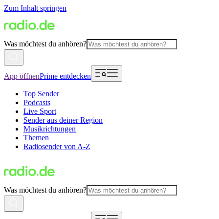
Zum Inhalt springen
Was möchtest du anhören?
App öffnen
Prime entdecken
Top Sender
Podcasts
Live Sport
Sender aus deiner Region
Musikrichtungen
Themen
Radiosender von A-Z
Was möchtest du anhören?