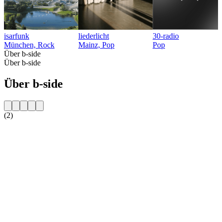
isarfunk
liederlicht
30-radio
München, Rock
Mainz, Pop
Pop
Über b-side
Über b-side
Über b-side
(2)
Sender-Website