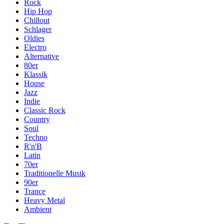
Rock
Hip Hop
Chillout
Schlager
Oldies
Electro
Alternative
80er
Klassik
House
Jazz
Indie
Classic Rock
Country
Soul
Techno
R'n'B
Latin
70er
Traditionelle Musik
90er
Trance
Heavy Metal
Ambient