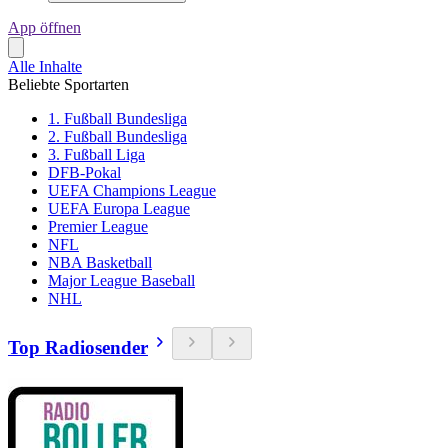
App öffnen
Alle Inhalte
Beliebte Sportarten
1. Fußball Bundesliga
2. Fußball Bundesliga
3. Fußball Liga
DFB-Pokal
UEFA Champions League
UEFA Europa League
Premier League
NFL
NBA Basketball
Major League Baseball
NHL
Top Radiosender