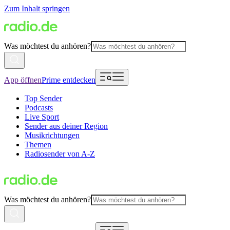
Zum Inhalt springen
Was möchtest du anhören?
App öffnen
Prime entdecken
Top Sender
Podcasts
Live Sport
Sender aus deiner Region
Musikrichtungen
Themen
Radiosender von A-Z
Was möchtest du anhören?