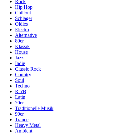
Rock
Hip Hop
Chillout
Schlager
Oldies
Electro
Alternative
80er
Klassik
House
Jazz
Indie
Classic Rock
Country
Soul
Techno
R'n'B
Latin
70er
Traditionelle Musik
90er
Trance
Heavy Metal
Ambient