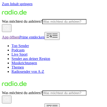
Zum Inhalt springen
Was möchtest du anhören?
App öffnen
Prime entdecken
Top Sender
Podcasts
Live Sport
Sender aus deiner Region
Musikrichtungen
Themen
Radiosender von A-Z
Was möchtest du anhören?