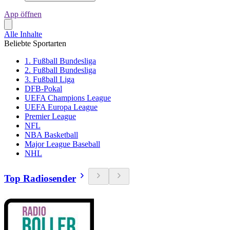
App öffnen
Alle Inhalte
Beliebte Sportarten
1. Fußball Bundesliga
2. Fußball Bundesliga
3. Fußball Liga
DFB-Pokal
UEFA Champions League
UEFA Europa League
Premier League
NFL
NBA Basketball
Major League Baseball
NHL
Top Radiosender