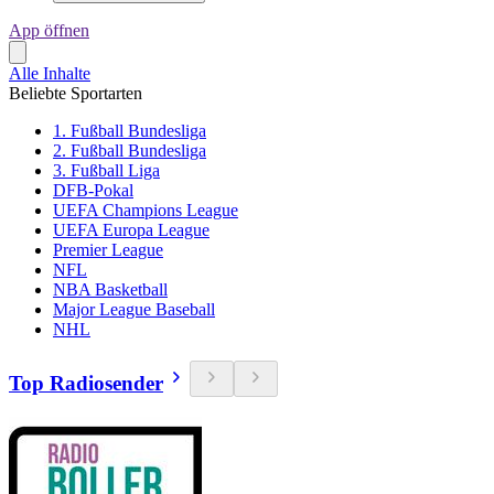
App öffnen
Alle Inhalte
Beliebte Sportarten
1. Fußball Bundesliga
2. Fußball Bundesliga
3. Fußball Liga
DFB-Pokal
UEFA Champions League
UEFA Europa League
Premier League
NFL
NBA Basketball
Major League Baseball
NHL
Top Radiosender