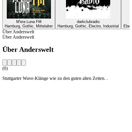
M'era Luna FM
darkclubradio
Hamburg, Gothic, Mittelalter
Hamburg, Gothic, Electro, Industrial
Ebers
Über Anderswelt
Über Anderswelt
Über Anderswelt
(0)
Stuttgarter Wave-Klänge wie zu den guten alten Zeiten. .
Sender-Website