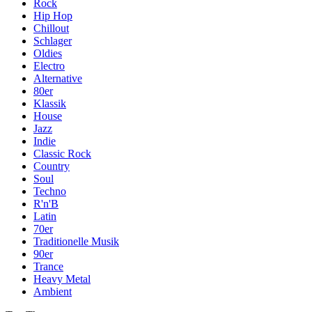
Rock
Hip Hop
Chillout
Schlager
Oldies
Electro
Alternative
80er
Klassik
House
Jazz
Indie
Classic Rock
Country
Soul
Techno
R'n'B
Latin
70er
Traditionelle Musik
90er
Trance
Heavy Metal
Ambient