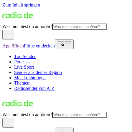
Zum Inhalt springen
Was möchtest du anhören?
App öffnen
Prime entdecken
Top Sender
Podcasts
Live Sport
Sender aus deiner Region
Musikrichtungen
Themen
Radiosender von A-Z
Was möchtest du anhören?